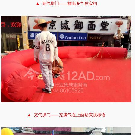
▲ 充气拱门——插电充气后实拍
▲ 充气拱门——充满气在上面贴庆祝标语