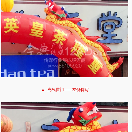
▲ 充气拱门——左侧特写