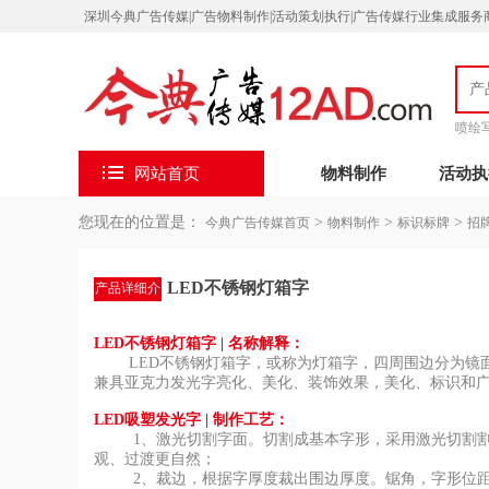
深圳今典广告传媒|广告物料制作|活动策划执行|广告传媒行业集成服务商| 客服微信：
喷绘
网站首页
物料制作
活动执
您现在的位置是：
>
>
>
今典广告传媒首页
物料制作
标识标牌
招
LED不锈钢灯箱字
产品详细介
绍
LED不锈钢灯箱字 |
名称解释：
LED不锈钢灯箱字，或称为灯箱字，四周围边分为镜面
兼具亚克力发光字亮化、美化、装饰效果，美化、标识和
LED吸塑发光字
|
制作工艺：
1、激光切割字面。切割成基本字形，采用激光切割
观、过渡更自然；
2、裁边，根据字厚度裁出围边厚度。锯角，字形位