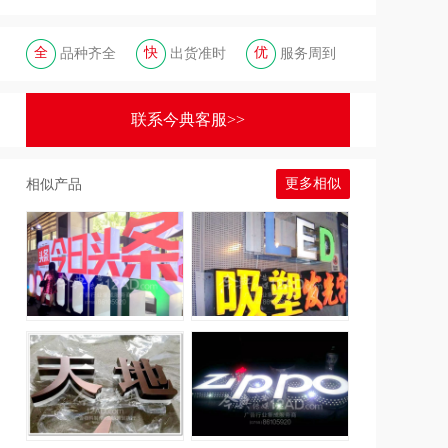
全
快
优
品种齐全
出货准时
服务周到
联系今典客服>>
更多相似
相似产品