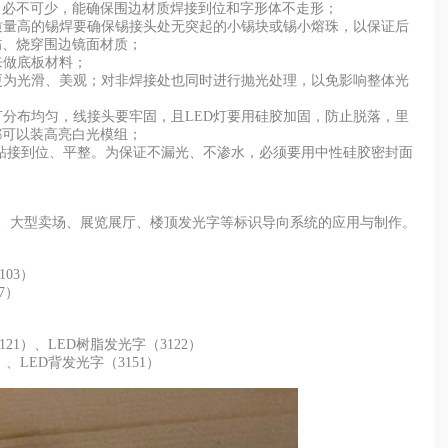
，必不可少，能确保围边材质焊接到位和字形体不走形；
质量高的锡焊要确保锡接头处无突起的小锡块或锡小熔珠，以保证后
伤、烧穿围边镜面材质；
来做底板材料；
更为光滑、美观；对非焊接处也同时进行抛光处理，以免影响整体光
灯分布均匀，线接头要牢固，且LED灯要用硅胶加固，防止脱落，里
都可以装高亮白光模组；
边粘接到位、平整。为保证不漏光、不渗水，必须要用中性硅胶密封面
、大型卖场、展览展厅、楼顶发光字等标识导向系统的应用与制作。
103）
07）
121）、
LED树脂发光字
（3122）
）、
LED背发光字
（3151）