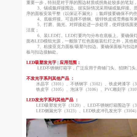
重要一步，特别是对于厚的围边材质或拐角处较多的笔划
3、锡或氩焊接围边。据实际情况采用锡或氩焊接。
序的面板安装平整（以保证不漏光）；氩焊接要确保不灼
4、底板焊接。可选择不锈钢、镀锌铁皮或雪弗板等
5、打磨、抛光。对焊接处进一步处理，使焊接线面
洁度；
6、装LED灯。LED灯要均匀分布在底板上。要确保
面布LED模组光源，一般除了红色面板装红灯之外，其他
7、粘接亚克力面板/吸塑与扣边。要确保面板与扣
板与扣边接触处。
LED吸塑发光字
|
应用范围：
LED不锈钢灯箱字
，
广泛应用于商铺门头、招牌门头
不发光字系列其他产品
：
水晶字
（3101）、
不
锈钢字
（3102）、
铁皮烤漆字
（3
铁皮字
（3105）、
泡沫字
（3106）、
PVC雕刻字
（31
LED发光字系列其他产品
：
LED吸塑发光字
（3120）、
LED不锈钢灯箱围边字
（3
LED侧漏光字
（3123）、
LED
铁皮冲孔发光字
（3104