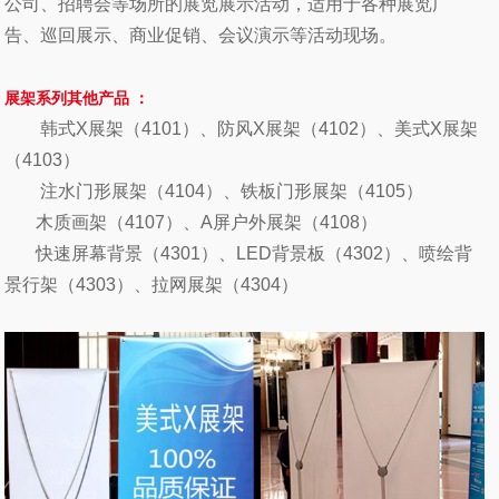
公司、招聘会等场所的展览展示活动，适用于各种展览广
告、巡回展示、商业促销、会议演示等活动现场。
展架系列其他产品
：
韩式X展架
（4101）、
防风X展架
（4102）、
美式X展架
（4103）
注水门形展架
（4104）、
铁板门形展架
（4105）
木质画架
（4107）、
A屏户外展架
（4108）
快速屏幕背景
（4301）、
L
ED背景板
（4302）、
喷绘背
景行架
（4303）、
拉网展架
（4304）