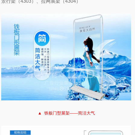
景行架
（4303）、
拉网展架
（4304）
▲ 铁板门型展架——简洁大气