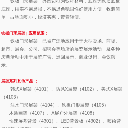
铁板门形展架，外围边框为铁杆材料，底座为铁质底板
底座，结实不易磨损，不易退色稳固性好使用方便，收装简
单，占地面积小，经济实惠，带着轻便。
铁板
门形
展架
|
应用范围：
铁板门形展架
，
已被广泛地应用于于大型卖场、商场、
超市、展会、公司、招聘会等场所的展览展示活动，及各种
庆典活动中用于展览广告、巡回展示、商业促销、会议演
示。
展架系列其他产品
：
韩式X展架
（4101）、
防风X展架
（4102）、
美式X展架
（4103）
注水门形展架
（4104）、
铁板门形展架
（4105）
木质画架
（4107）、
A屏户外展架
（4108）
快速屏幕背景
（4301）、
L
ED背景板
（4302）、
喷绘背