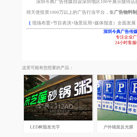
深圳今典广告传媒
自设深圳地区100平展示接待店
得天使投资1000万以上的广告行业平台，集
广告物料制
（
现场布置
+
节目表演
+
场景应用
+
媒体报道
）全面发展
深圳今典广告传媒
专注企业广
24小时客服电
编号
3122
编号
这里可能有您想要的产品：
LED树脂发光字
户外镜面反光膜
编号
5105
编号