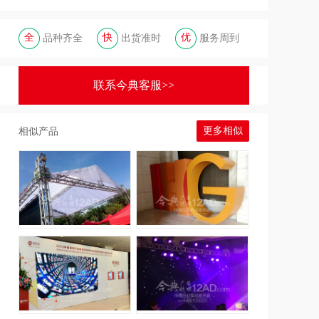
全
快
优
品种齐全
出货准时
服务周到
联系今典客服>>
更多相似
相似产品