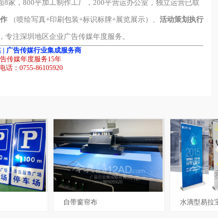
面8家，800平加工制作工厂，200平营运办公室，独立运营已取
作
（
喷绘写真
+
印刷包装
+
标识标牌
+
展览展示
）、
活动策划执行
，专注深圳地区企业广告传媒年度服务。
 | 广告传媒行业集成服务商
告传媒年度服务15年
话：0755-86105920
1303
编号
1211
编号
自带窗帘布
水滴型易拉
1323
编号
1206
编号