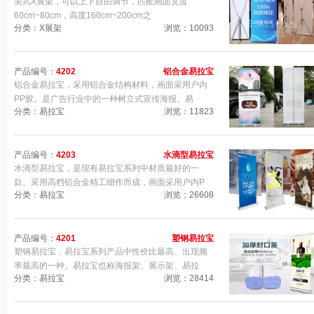
美式X展架，可以上下自由调节，匹配画面宽度
60cm~80cm，高度160cm~200cm之
分类：X展架
浏览：10093
产品编号：
4202
铝合金易拉宝
铝合金易拉宝，采用铝合金结构材料，画面采用户内
PP胶。是广告行业中的一种树立式宣传海报。易
分类：易拉宝
浏览：11823
产品编号：
4203
水滴型易拉宝
水滴型易拉宝，是现有易拉宝系列中材质最好的一
款。采用高档铝合金精工细作而成，画面采用户内P
分类：易拉宝
浏览：26608
产品编号：
4201
塑钢易拉宝
塑钢易拉宝，易拉宝系列产品中性价比最高、出现频
率最高的一种。易拉宝也称海报架、展示架、易拉
分类：易拉宝
浏览：28414