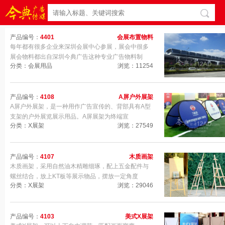
产品编号：
4401
会展布置物料
每年都有很多企业来深圳会展中心参展，展会中很多
展会物料都出自深圳今典广告这种专业广告物料制
分类：会展用品
浏览：11254
产品编号：
4108
A屏户外展架
A屏户外展架，是一种用作广告宣传的、背部具有A型
支架的户外展览展示用品。A屏展架为终端宣
分类：X展架
浏览：27549
产品编号：
4107
木质画架
木质画架，采用自然油木精雕细琢，配上五金配件与
螺丝结合，放上KT板等展示物品，摆放一定角度
分类：X展架
浏览：29046
产品编号：
4103
美式X展架