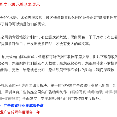
司文化展示墙形象展示
价的术语。比如去服装店，顾客他是是喜欢休闲的还是正装?是需要外贸
客了解你可以满足他们的需求。
告公司的背景墙设计制作，有些喜欢简约派，黑白两色，干干净净；有些
家提供多种项目，开发出更多产品，才会有更大的成文率。
拍摄或自由撰写而成，但也有可能依据互联网某篇文章、图片下载修改
您公司、您组织间的利益及个人权益，给您或您公司、您组织带来不愉快
内删除、更改。给您或您公司、您组织间带来不愉快的影响，我们深表歉
+
视频新闻
+
今典新闻
四大板块。第一时间报道广告传媒行业资讯新闻，即
闻。深圳今典广告传媒公司集
广告物料制作
（
喷绘写真
+
印刷包装
+
标识标
用
+
媒体报道
）全面发展，专注深圳地区企业广告传媒年度服务。
 | 广告传媒行业集成服务商
业广告传媒年度服务15年