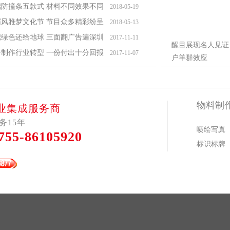
璃防撞条五款式 材料不同效果不同
2018-05-19
届风雅梦文化节 节目众多精彩纷呈
2018-05-13
把绿色还给地球 三面翻广告遍深圳
2017-11-11
醒目展现名人见证
告制作行业转型 一份付出十分回报
2017-11-07
户羊群效应
物料制
业集成服务商
务15年
喷绘写真
755-86105920
标识标牌