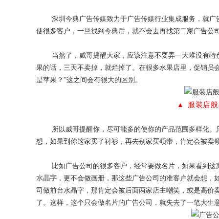
深圳今典广告传媒致力于广告传媒行业集成服务，就广告
使很多客户，一旦找到今典后，就不会去再找第二家广告公
当然了，威哥提醒大家，应该注意不要弄一大堆没有特色
果的话，三天不卖掉，就烂掉了。在很多水果店里，促销员会问
是苹果？”这之间会有很大的区别。
服装店般
▲
所以威哥提醒你，尽可能多的使你的产品范围多样化。只
想，如果到你这家买了衬衫，再去别家买领带，肯定会被卖
比如广告公司的很多客户，经常要做名片，如果看到这家
水晶字
，更不会做画册，那这些广告公司的准客户就会想，
司做前台水晶字，那肯定会被后面两家店主嘲笑，或是高价
了。这样，这个只会做名片的广告公司，就失去了一笔大生