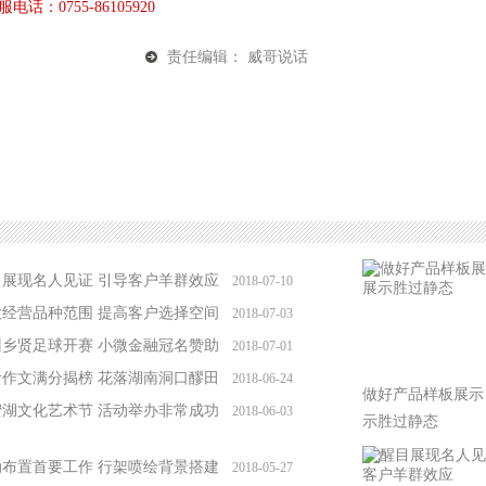
电话：0755-86105920
责任编辑： 威哥说话
目展现名人见证 引导客户羊群效应
2018-07-10
大经营品种范围 提高客户选择空间
2018-07-03
州乡贤足球开赛 小微金融冠名赞助
2018-07-01
考作文满分揭榜 花落湖南洞口醪田
2018-06-24
做好产品样板展示
蜜湖文化艺术节 活动举办非常成功
2018-06-03
示胜过静态
动布置首要工作 行架喷绘背景搭建
2018-05-27