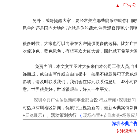
广告公
▲
另外，威哥提醒大家，要经常关注那些能够帮助你目前报
尾单的还是国内大地的?这就是你的话术,注意观察顾客,让顾
很多时侯，大家也可以向潜在客户提供更多的选择。比如广
欢偏冷色，蓝色绿色，有些喜欢大红大紫，因此威哥希望大
免责声明：本文文字图片大多来自本公司工作人员,自由
饰而成，或自由写作或自由拍摄中，如果不经意侵犯了您或
影响，请及时联系我们，我们会在得到联系信息后，48小时
意。世界很美好，世道很艰辛，好人一生平安。
深圳今典广告传媒新闻事业部
自设
行业新闻
+
深圳新闻
时热点深圳地区新闻，优质行业视频新闻，最新今典案例新
+
展览展示
）、
活动策划执行
（
现场布置
+
节目表演
+
场景应
深圳今典广告
专注深圳企