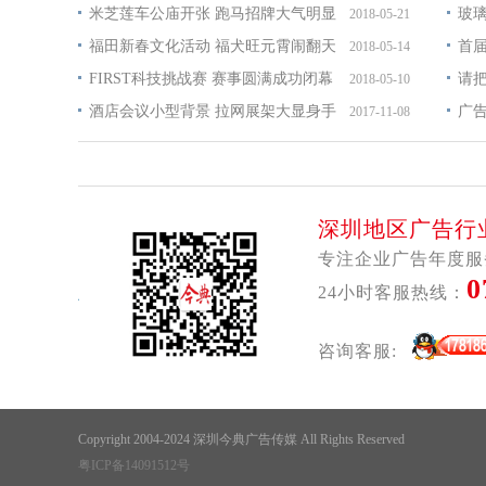
米芝莲车公庙开张 跑马招牌大气明显
玻
2018-05-21
福田新春文化活动 福犬旺元霄闹翻天
首
2018-05-14
FIRST科技挑战赛 赛事圆满成功闭幕
请
2018-05-10
酒店会议小型背景 拉网展架大显身手
广
2017-11-08
深圳地区广告行
专注企业广告年度服
0
24小时客服热线：
咨询客服:
Copyright 2004-2024 深圳今典广告传媒 All Rights Reserved
粤ICP备14091512号