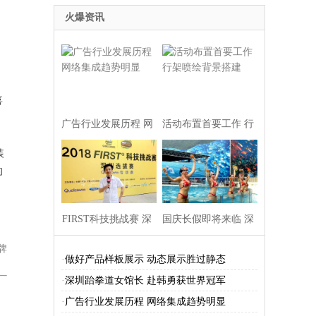
火爆资讯
喜
广告行业发展历程 网
活动布置首要工作 行
装
络集成趋势明显
架喷绘背景搭建
的
FIRST科技挑战赛 深
国庆长假即将来临 深
牌
圳选拔开赛成
圳十大景点推荐
·
做好产品样板展示 动态展示胜过静态
·
深圳跆拳道女馆长 赴韩勇获世界冠军
·
广告行业发展历程 网络集成趋势明显