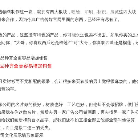
物料制作这一块，就拥有四大板块，
喷绘
、
印刷
、
标识
、
展览
这四大块
司来合作，因为今典广告传媒官网里面的东西，已经应有尽有了。
的产品，这些没有特色的产品，你可能永远也卖不出去。如果你卖的是
你，“大哥，你喜欢西瓜还是榴莲?””到“大哥，你喜欢西瓜还是榴莲，
品种齐全更容易增加销售
卖衬衫而不卖相配的领带，会让很多来买衣服的男士觉得很麻烦的，他
领带的宰。
公司的名片做的很好，材质也好，工艺也好，但他却不会做招牌，做
门
如果我在你这做名片，然后去另一家广告公司做画册，再去找另一家广告
卖给我们画册和前台水晶字。那我们还不如直接全部去他那全部叫他做算
意，而且是接二连三的丢失。