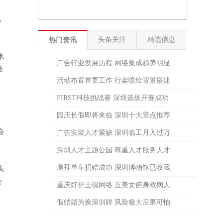
，
头条关注
精选信息
热门资讯
水
广告行业发展历程 网络集成趋势明显
还
活动布置首要工作 行架喷绘背景搭建
FIRST科技挑战赛 深圳选拔开赛成功
国庆长假即将来临 深圳十大景点推荐
会
广告安装人才紧缺 深圳临工月入过万
深圳人才主题公园 尊重人才服务人才
摩拜单车捐赠成功 深圳博物馆已收藏
头
公
重庆好护士现网络 五美女俯身救病人
假结婚为换深圳牌 风险极大后果可怕